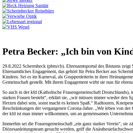
Petra Becker: „Ich bin von Ki
29.8.2022 Schermbeck (pbm/cb). Ehrenamtsportal des Bistums zeigt S
Ehrenamtliches Engagement, das gehört für Petra Becker aus Schermb
Kindern. Sei es im Karneval, als Gruppenleiterin in ihrer Heimatgeme
Gemeinschaft gestellt. Mit ihrem Engagement wirbt sie nun für ehren
So auch in der kfd (Katholische Frauengemeinschaft Deutschlands), in
starken Frauen besteht“, erklärt sie, „wir müssen immer wieder den 
Herzen dabei sein, sonst macht es keinen Spaß.“ Radtouren, Kneipen
Beschränkungen der vergangenen Corona-Jahre. „Wir leben von der Gem
der kfd ist man immer willkommen, um an gemeinsamen Unternehmun
Immerhin sei die Frauengemeinschaft „ein ganz starker Verein“, sie z
Diözesanleitungsteam gesucht werden, griff die Anästhesiefachschwes