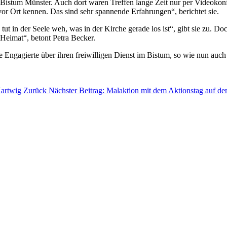
Bistum Münster. Auch dort waren Treffen lange Zeit nur per Videokonfer
vor Ort kennen. Das sind sehr spannende Erfahrungen“, berichtet sie.
ut in der Seele weh, was in der Kirche gerade los ist“, gibt sie zu. Doch
h Heimat“, betont Petra Becker.
ngagierte über ihren freiwilligen Dienst im Bistum, so wie nun auch P
Hartwig
Zurück
Nächster Beitrag: Malaktion mit dem Aktionstag auf d