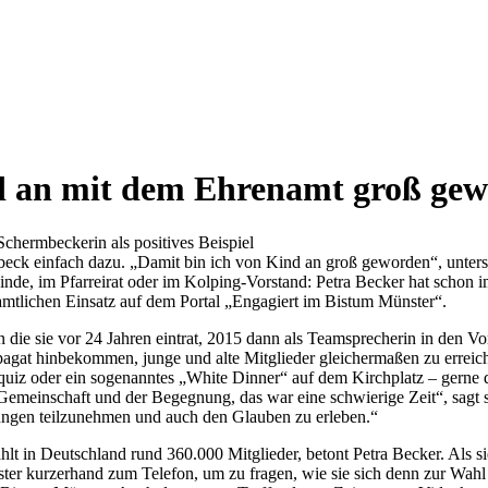
nd an mit dem Ehrenamt groß ge
chermbeckerin als positives Beispiel
eck einfach dazu. „Damit bin ich von Kind an groß geworden“, unters
inde, im Pfarreirat oder im Kolping-Vorstand: Petra Becker hat schon i
amtlichen Einsatz auf dem Portal „Engagiert im Bistum Münster“.
 die sie vor 24 Jahren eintrat, 2015 dann als Teamsprecherin in den V
Spagat hinbekommen, junge und alte Mitglieder gleichermaßen zu errei
quiz oder ein sogenanntes „White Dinner“ auf dem Kirchplatz – gerne d
einschaft und der Begegnung, das war eine schwierige Zeit“, sagt sie,
gen teilzunehmen und auch den Glauben zu erleben.“
ählt in Deutschland rund 360.000 Mitglieder, betont Petra Becker. Als 
ter kurzerhand zum Telefon, um zu fragen, wie sie sich denn zur Wahl